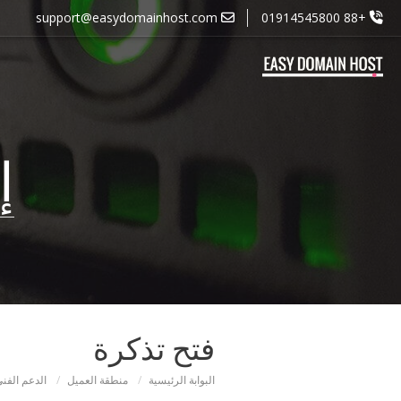
support@easydomainhost.com
+88 01914545800
إ
فتح تذكرة
البوابة الرئيسية
منطقة العميل
الدعم الفن