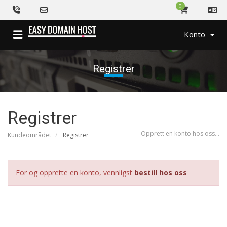
0
Konto
Registrer
Registrer
Opprett en konto hos oss...
Kundeområdet
Registrer
For og opprette en konto, vennligst
bestill hos oss