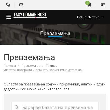
0
Ваша сметка
Превземања
Превземања
Почетна
Превземања
Themes
упатства, програми и останати кориснички датотеки...
Областа за превземања содржи прирачници, алатки и други
дадотеки кои можеби ќе Ви затребаат.