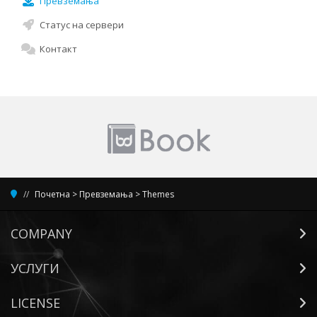
Превземања
Статус на сервери
Контакт
Почетна
>
Превземања
>
Themes
COMPANY
УСЛУГИ
LICENSE