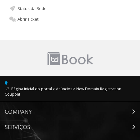
Status da Rede
Abrir Ticket
Página inicial do portal
>
Anúncios
>
New Domain Registration
Coupon!
COMPANY
SERVIÇOS